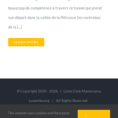
beaucoup de compétence à travers ce tunnel qui prend
son départ dans la vallée de la Pétrusse (en contrebas
de la [...]
LEARN MORE
© Copyright 2020 -
2026 | Lions Club Mameranus
Luxembourg | All Rights Reserved
This website uses cookies and third party
I
Facebook