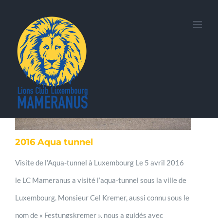
Skip
to
content
2016 Aqua tunnel
Visite de l’Aqua-tunnel à Luxembourg Le 5 avril 2016
le LC Mameranus a visité l’aqua-tunnel sous la ville de
Luxembourg. Monsieur Cel Kremer, aussi connu sous le
nom de « Festungskremer », nous a guidés avec