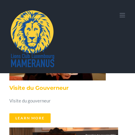
Skip
to
content
Visite du Gouverneur
Visite du gouverneur
LEARN MORE