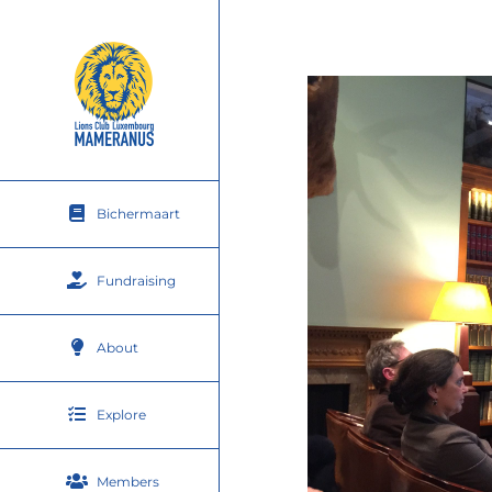
Skip
to
content
Bichermaart
Fundraising
About
Explore
Members