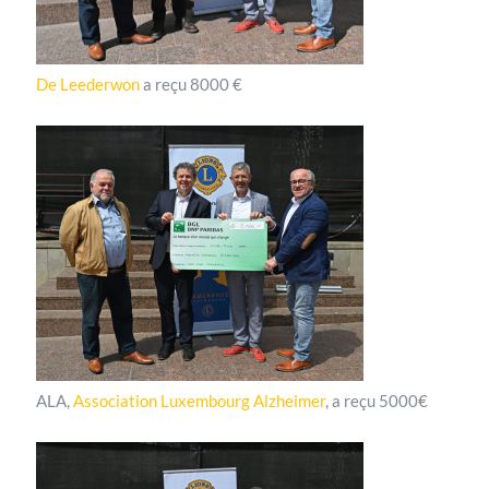
De Leederwon
a reçu 8000 €
ALA,
Association Luxembourg Alzheimer
, a reçu 5000€