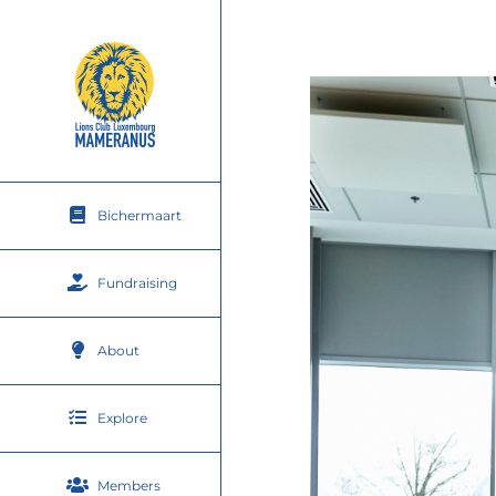
Skip
to
content
Bichermaart
Fundraising
About
Explore
Members