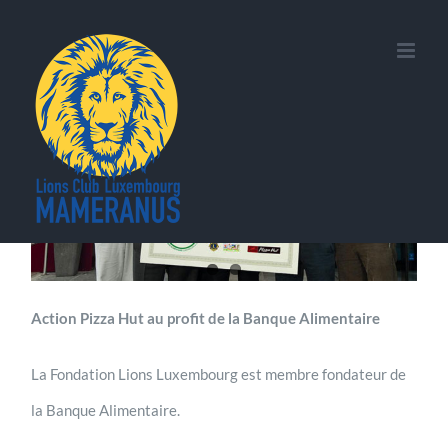
Skip
to
content
Action Pizza Hut au profit de la Banque Alimentaire
La Fondation Lions Luxembourg est membre fondateur de
la Banque Alimentaire.