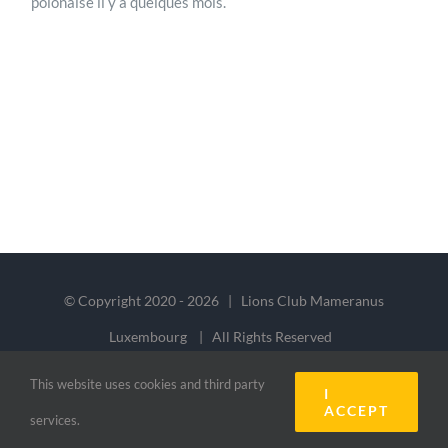
polonaise il y a quelques mois.
© Copyright 2020 -
2026 | Lions Club Mameranus
Luxembourg | All Rights Reserved
This website uses cookies and third party
I
Facebook
ACCEPT
services.