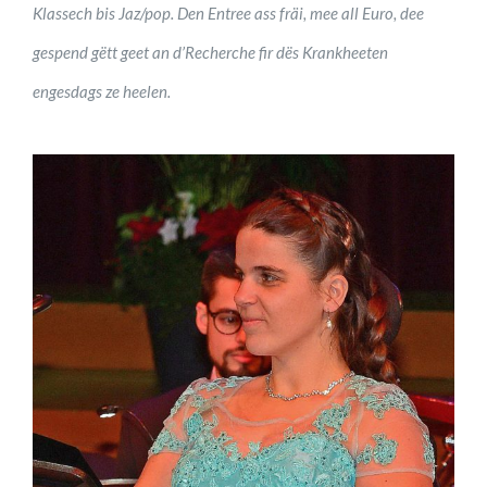
Klassech bis Jaz/pop. Den Entree ass fräi, mee all Euro, dee
gespend gëtt geet an d’Recherche fir dës Krankheeten
engesdags ze heelen.