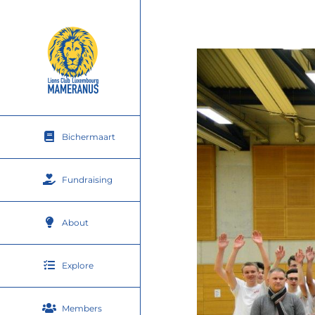
Skip
to
content
Bichermaart
Fundraising
About
Explore
Members