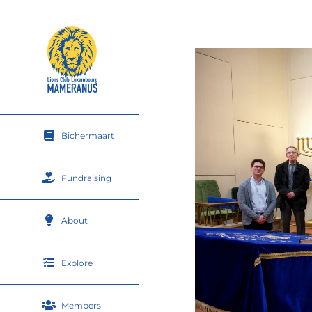
Skip
to
content
Bichermaart
Fundraising
About
Explore
Members