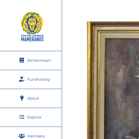
Skip
to
content
Bichermaart
Fundraising
About
Explore
Members