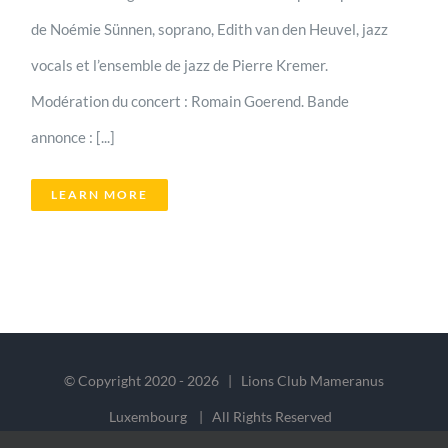
de Noémie Sünnen, soprano, Edith van den Heuvel, jazz
vocals et l’ensemble de jazz de Pierre Kremer.
Modération du concert : Romain Goerend. Bande
annonce : [...]
LEARN MORE
© Copyright 2020 -
2026 | Lions Club Mameranus
Luxembourg | All Rights Reserved