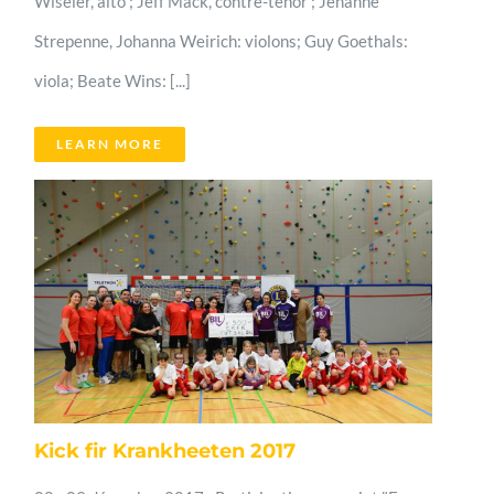
Wiseler, alto ; Jeff Mack, contre-ténor ; Jehanne
Strepenne, Johanna Weirich: violons; Guy Goethals:
viola; Beate Wins: [...]
LEARN MORE
Kick fir Krankheeten 2017